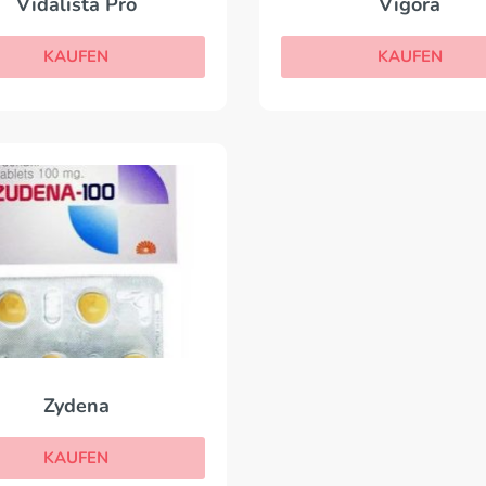
Vidalista Pro
Vigora
KAUFEN
KAUFEN
Zydena
KAUFEN