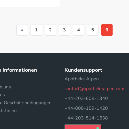
«
1
2
3
4
5
6
e Informationen
Kundensupport
Apotheke Alpen
e uns
contact@apothekealpen.com
tus
+44-203-608-1340
e Geschäftsbedingungen
+44-808-189-1420
htlinien
+44-203-514-1638