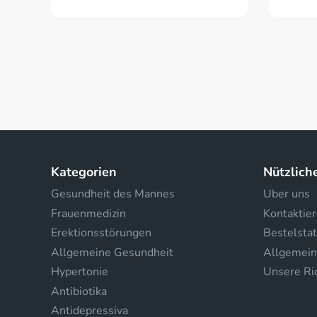
Kategorien
Nützlich
Gesundheit des Mannes
Uber uns
Frauenmedizin
Kontaktier
Erektionsstörungen
Bestelsta
Allgemeine Gesundheit
Allgemein
Hypertonie
Unsere Ric
Antibiotika
Antidepressiva