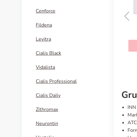
Cenforce
Fildena
Aciclovir
Levitra
KAUFEN
Cialis Black
Vidalista
Cialis Professional
Gru
Cialis Daily
INN 
Zithromax
Mark
ATC
Neurontin
For