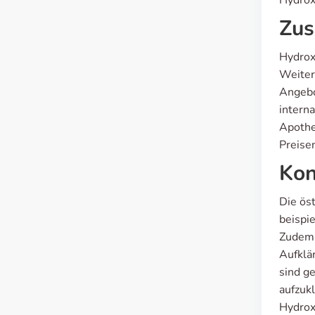
Hydrox
Zus
Hydrox
Weiter
Angebo
interna
Apothe
Preisen
Kon
Die ös
beispi
Zudem 
Aufklä
sind g
aufzuk
Hydrox