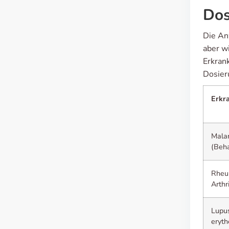
Dos
Die An
aber w
Erkran
Dosier
Erkr
Malar
(Beh
Rheu
Arthri
Lupu
eryt