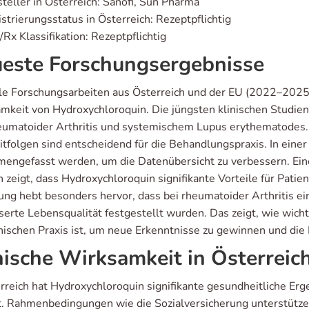
teller in Österreich: Sanofi, Sun Pharma
strierungsstatus in Österreich: Rezeptpflichtig
Rx Klassifikation: Rezeptpflichtig
este Forschungsergebnisse
le Forschungsarbeiten aus Österreich und der EU (2022–2025) 
mkeit von Hydroxychloroquin. Die jüngsten klinischen Studien
eumatoider Arthritis und systemischem Lupus erythematodes
itfolgen sind entscheidend für die Behandlungspraxis. In eine
engefasst werden, um die Datenübersicht zu verbessern. Ei
 zeigt, dass Hydroxychloroquin signifikante Vorteile für Patie
ung hebt besonders hervor, dass bei rheumatoider Arthritis ein
erte Lebensqualität festgestellt wurden. Das zeigt, wie wicht
nischen Praxis ist, um neue Erkenntnisse zu gewinnen und die
nische Wirksamkeit in Österreic
erreich hat Hydroxychloroquin signifikante gesundheitliche E
t. Rahmenbedingungen wie die Sozialversicherung unterstütze