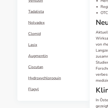
Ventolin
Hers
Regi
Tadalista
OTC/
Neu
Nolvadex
Aktuel
Clomid
Wirksa
von rh
Lasix
Langze
Augmentin
zusamm
Studien
Ciscutan
Forsch
verbess
Hydroxychloroquin
medizi
Kli
Flagyl
In Öst
gezeig