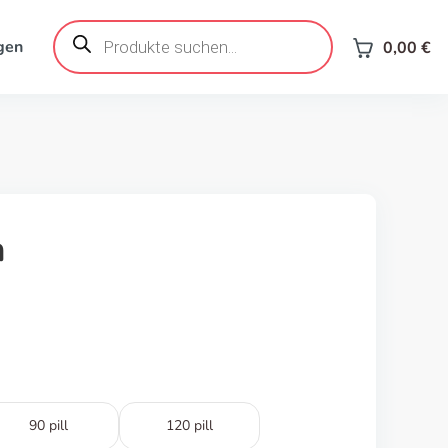
Products
search
gen
0,00
€
n
90 pill
120 pill