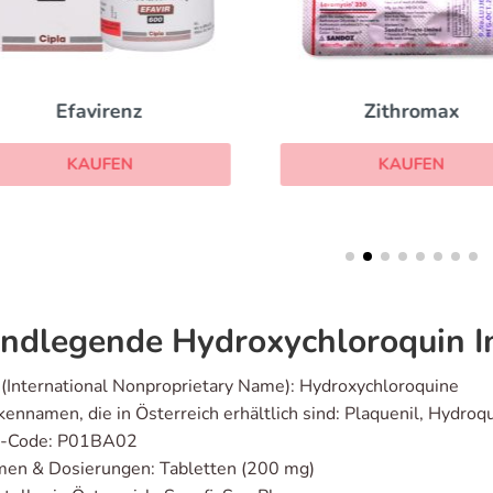
Efavirenz
Zithromax
KAUFEN
KAUFEN
ndlegende Hydroxychloroquin I
(International Nonproprietary Name): Hydroxychloroquine
ennamen, die in Österreich erhältlich sind: Plaquenil, Hydroqu
-Code: P01BA02
men & Dosierungen: Tabletten (200 mg)