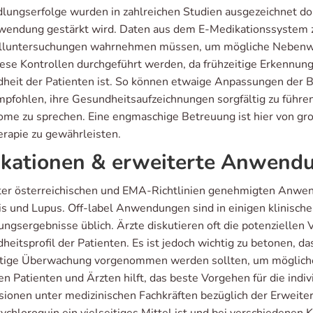
lungserfolge wurden in zahlreichen Studien ausgezeichnet do
wendung gestärkt wird. Daten aus dem E-Medikationssystem z
lluntersuchungen wahrnehmen müssen, um mögliche Nebenwirku
iese Kontrollen durchgeführt werden, da frühzeitige Erkennu
heit der Patienten ist. So können etwaige Anpassungen der B
mpfohlen, ihre Gesundheitsaufzeichnungen sorgfältig zu führe
me zu sprechen. Eine engmaschige Betreuung ist hier von gr
erapie zu gewährleisten.
ikationen & erweiterte Anwend
ter österreichischen und EMA-Richtlinien genehmigten Anw
tis und Lupus. Off-label Anwendungen sind in einigen klinis
ungsergebnisse üblich. Ärzte diskutieren oft die potenziellen 
heitsprofil der Patienten. Es ist jedoch wichtig zu betonen, 
ltige Überwachung vorgenommen werden sollten, um mögliche 
en Patienten und Ärzten hilft, das beste Vorgehen für die indi
sionen unter medizinischen Fachkräften bezüglich der Erweiter