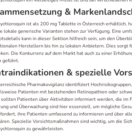
ychloroquin ein vielseitiges Mittel ist und bei verschiedenen
ammensetzung & Markenlandsc
ychloroquin ist als 200 mg Tablette in Österreich erhältlich,
e lokale generische Varianten stehen zur Verfügung. Eine um
tsdetails kann in dieser Sektion hilfreich sein, um den Überbl
tionalen Herstellern bis hin zu lokalen Anbietern. Dies sorgt
ken. Die Konkurrenz auf dem Markt hat auch zu einer Erhöhun
 geführt.
traindikationen & spezielle V
terreichische Pharmakovigilanz identifiziert Hochrisikogruppen
elsweise Patienten mit bestehenden Retinopathien oder schw
sollten Patienten über Aktivitäten informiert werden, die im 
rung und Überwachung sind hier essenziell, um mögliche Gesun
efordert, ihre Patienten umfassend zu informieren und über 
lären. Spezielle Vorsichtsmaßnahmen sind wichtig, um die Sich
ychloroquin zu gewährleisten.