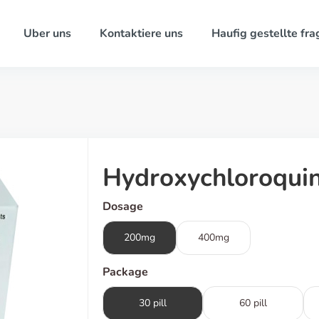
Uber uns
Kontaktiere uns
Haufig gestellte fra
Hydroxychloroqui
Dosage
200mg
400mg
Package
30 pill
60 pill