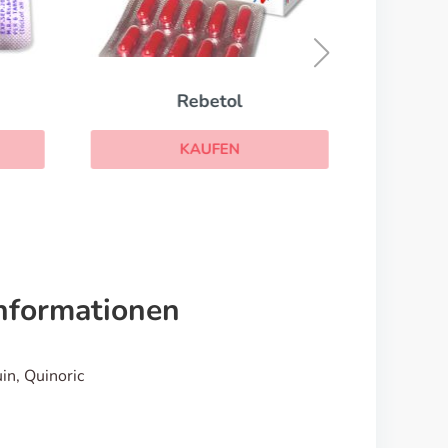
Rebetol
KAUFEN
nformationen
in, Quinoric