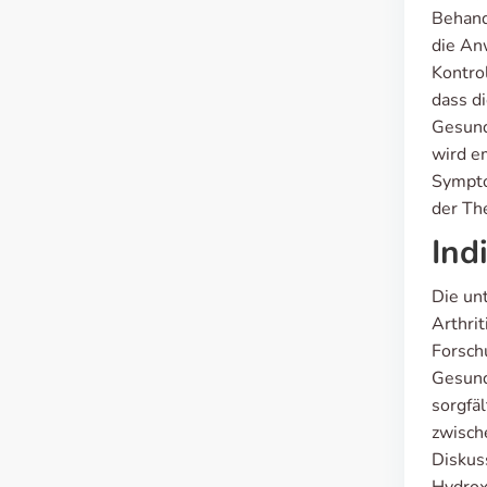
Behand
die An
Kontro
dass d
Gesund
wird e
Sympto
der Th
Ind
Die un
Arthri
Forsch
Gesund
sorgfä
zwisch
Diskus