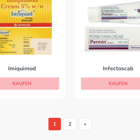
Imiquimod
Infectoscab
KAUFEN
KAUFEN
1
2
»