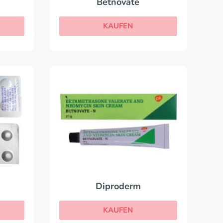
Betnovate
KAUFEN
Diproderm
KAUFEN