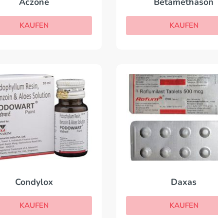
Aczone
Betamethason
KAUFEN
KAUFEN
Condylox
Daxas
KAUFEN
KAUFEN