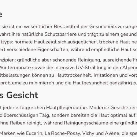
e
– sie ist ein wesentlicher Bestandteil der Gesundheitsvorsorg
rt ihre natürliche Schutzbarriere und trägt zu einem gesunden
ttyps: normale Haut zeigt sich ausgeglichen, trockene Haut n
rt verschiedene Eigenschaften, während empfindliche Haut sch
inzipien: gründliche aber schonende Reinigung, ausreichende F
n Wintermonate sowie die intensive UV-Strahlung in den Alpe
lastungen können zu Hauttrockenheit, Irritationen und vorze
utprobleme zu minimieren und die Hautgesundheit ganzjährig zu
s Gesicht
t jeder erfolgreichen Hautpflegeroutine. Moderne Gesichtsrei
 überschüssigen Talg, sondern bereiten die Haut optimal auf 
 ohne Reiben reinigt, während Reinigungsschäume eine gründlic
Marken wie Eucerin, La Roche-Posay, Vichy und Avène, die spe