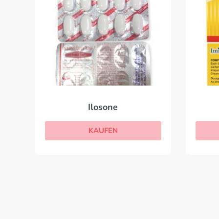
Ilosone
KAUFEN