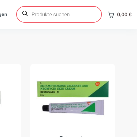
Products
search
gen
0,00
€