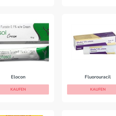
Elocon
Fluorouracil
KAUFEN
KAUFEN