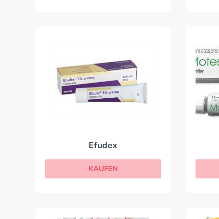
Efudex
KAUFEN