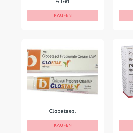
A Ret
KAUFEN
Clobetasol
KAUFEN