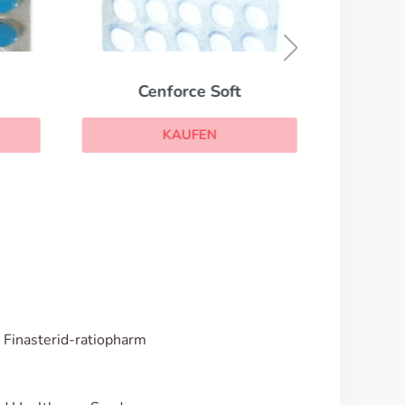
Cenforce Soft
KAUFEN
 Finasterid-ratiopharm