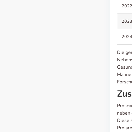
202
202
202
Die ge
Nebenw
Gesund
Männer
Forsch
Zus
Proscar
neben 
Diese s
Preisre