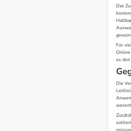
Das Zu
kosten
Haltba
Auswah
gewüns
Für vi
Online
es den 
Geg
Die Ve
Leitli
Anwend
wesent
Zusätz
sollte
müssen