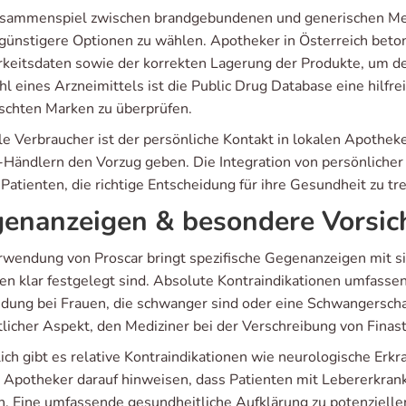
sammenspiel zwischen brandgebundenen und generischen Med
günstigere Optionen zu wählen. Apotheker in Österreich beto
rkeitsdaten sowie der korrekten Lagerung der Produkte, um de
l eines Arzneimittels ist die Public Drug Database eine hilfre
chten Marken zu überprüfen.
ele Verbraucher ist der persönliche Kontakt in lokalen Apothek
-Händlern den Vorzug geben. Die Integration von persönlicher 
Patienten, die richtige Entscheidung für ihre Gesundheit zu tr
enanzeigen & besondere Vors
rwendung von Proscar bringt spezifische Gegenanzeigen mit sic
nien klar festgelegt sind. Absolute Kontraindikationen umfasse
ung bei Frauen, die schwanger sind oder eine Schwangerschaft
licher Aspekt, den Mediziner bei der Verschreibung von Finas
lich gibt es relative Kontraindikationen wie neurologische Er
n Apotheker darauf hinweisen, dass Patienten mit Lebererkra
. Eine umfassende gesundheitliche Aufklärung zu potenzielle