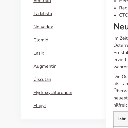
Ventolin
Hers
Regi
Tadalista
OTC 
Neu
Nolvadex
Im Zei
Clomid
Österr
Prosta
Lasix
erziel
Augmentin
währen
Die Ös
Ciscutan
als Ta
Überwa
Hydroxychloroquin
neuest
hilfrei
Flagyl
Jahr