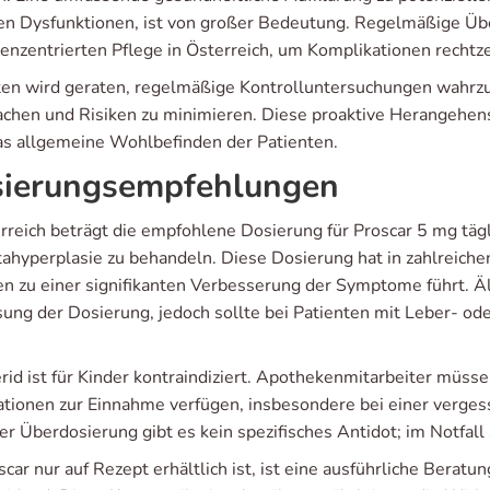
len Dysfunktionen, ist von großer Bedeutung. Regelmäßige Üb
tenzentrierten Pflege in Österreich, um Komplikationen rechtze
ten wird geraten, regelmäßige Kontrolluntersuchungen wahr
chen und Risiken zu minimieren. Diese proaktive Herangehensw
as allgemeine Wohlbefinden der Patienten.
ierungsempfehlungen
erreich beträgt die empfohlene Dosierung für Proscar 5 mg tä
tahyperplasie zu behandeln. Diese Dosierung hat in zahlreichen
n zu einer signifikanten Verbesserung der Symptome führt. Äl
ung der Dosierung, jedoch sollte bei Patienten mit Leber- od
rid ist für Kinder kontraindiziert. Apothekenmitarbeiter müsse
ationen zur Einnahme verfügen, insbesondere bei einer verges
er Überdosierung gibt es kein spezifisches Antidot; im Notfal
car nur auf Rezept erhältlich ist, ist eine ausführliche Berat