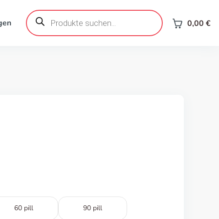
Products
search
gen
0,00
€
60 pill
90 pill