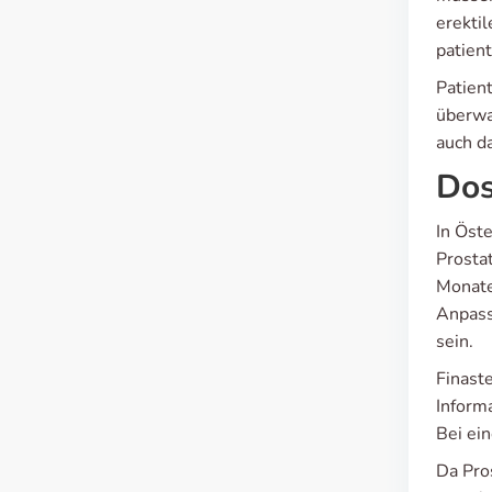
erekti
patien
Patien
überwa
auch d
Dos
In Öst
Prosta
Monate
Anpass
sein.
Finaste
Inform
Bei ein
Da Pros