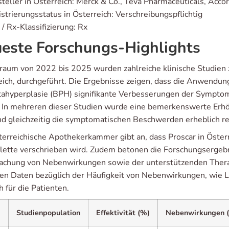
teller in Österreich: Merck & Co., Teva Pharmaceuticals, Acco
strierungsstatus in Österreich: Verschreibungspflichtig
/ Rx-Klassifizierung: Rx
este Forschungs-Highlights
traum von 2022 bis 2025 wurden zahlreiche klinische Studien z
eich, durchgeführt. Die Ergebnisse zeigen, dass die Anwendung
tahyperplasie (BPH) signifikante Verbesserungen der Sympto
t. In mehreren dieser Studien wurde eine bemerkenswerte Erh
d gleichzeitig die symptomatischen Beschwerden erheblich re
terreichische Apothekerkammer gibt an, dass Proscar in Öster
blette verschrieben wird. Zudem betonen die Forschungsergebni
chung von Nebenwirkungen sowie der unterstützenden Therapi
en Daten bezüglich der Häufigkeit von Nebenwirkungen, wie Li
ch für die Patienten.
Studienpopulation
Effektivität (%)
Nebenwirkungen 