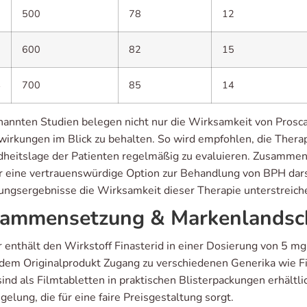
2
500
78
12
3
600
82
15
4
700
85
14
nannten Studien belegen nicht nur die Wirksamkeit von Prosca
irkungen im Blick zu behalten. So wird empfohlen, die Therap
heitslage der Patienten regelmäßig zu evaluieren. Zusammenfa
 eine vertrauenswürdige Option zur Behandlung von BPH darste
ungsergebnisse die Wirksamkeit dieser Therapie unterstreich
ammensetzung & Markenlandsc
 enthält den Wirkstoff Finasterid in einer Dosierung von 5 mg
dem Originalprodukt Zugang zu verschiedenen Generika wie Fi
ind als Filmtabletten in praktischen Blisterpackungen erhältli
gelung, die für eine faire Preisgestaltung sorgt.