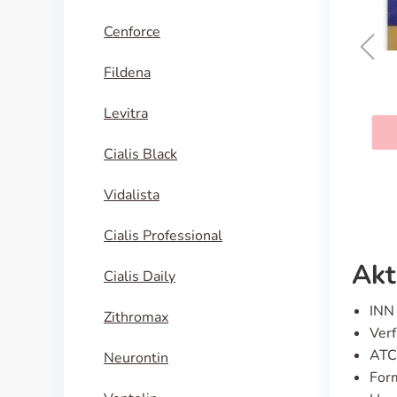
Cenforce
Fildena
Finasterid
Levitra
KAUFEN
Cialis Black
Vidalista
Cialis Professional
Akt
Cialis Daily
INN 
Zithromax
Verf
ATC
Neurontin
For