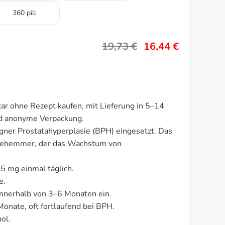
360 pill
19,73
€
16,44
€
ar ohne Rezept kaufen, mit Lieferung in 5–14
nd anonyme Verpackung.
gner Prostatahyperplasie (BPH) eingesetzt. Das
asehemmer, der das Wachstum von
 5 mg einmal täglich.
e.
nnerhalb von 3–6 Monaten ein.
nate, oft fortlaufend bei BPH.
ol.