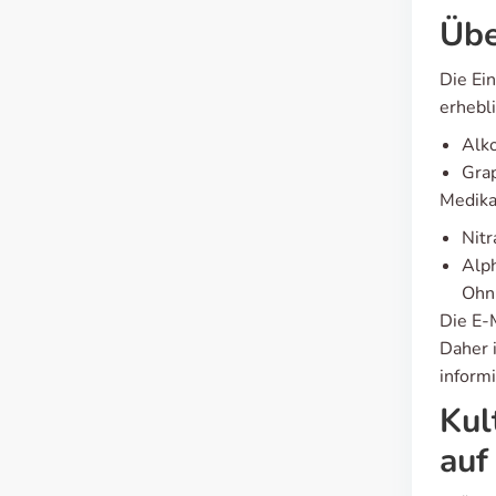
Übe
Die Ei
erhebl
Alko
Grap
Medika
Nitr
Alp
Ohn
Die E-
Daher 
inform
Kul
auf