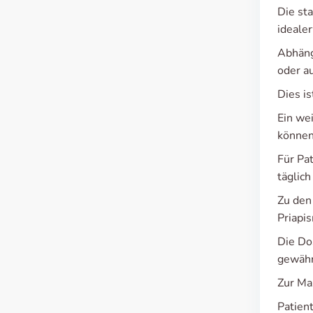
Die st
ideale
Abhäng
oder a
Dies is
Ein we
können
Für Pa
täglic
Zu den
Priapis
Die Do
gewähr
Zur Ma
Patien