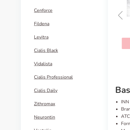
Cenforce
Fildena
Levitra Super Force
Levitra
KAUFEN
Cialis Black
Vidalista
Cialis Professional
Bas
Cialis Daily
INN 
Zithromax
Bran
ATC
Neurontin
For