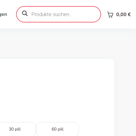
Products
search
gen
0,00
€
30 pill
60 pill