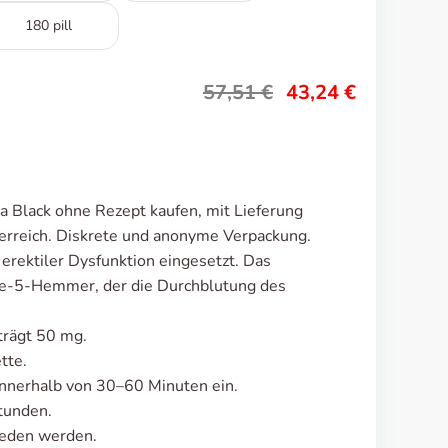
180 pill
57,51
€
43,24
€
a Black ohne Rezept kaufen, mit Lieferung
erreich. Diskrete und anonyme Verpackung.
erektiler Dysfunktion eingesetzt. Das
se-5-Hemmer, der die Durchblutung des
trägt 50 mg.
tte.
nnerhalb von 30–60 Minuten ein.
tunden.
ieden werden.