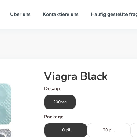
Uber uns
Kontaktiere uns
Haufig gestellte fra
Viagra Black
Dosage
200mg
Package
10 pill
20 pill