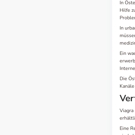
In Öste
Hilfe 
Proble
In urb
müssen
medizi
Ein wa
erwerb
Interne
Die Ös
Kanäle
Ver
Viagra
erhält
Eine R