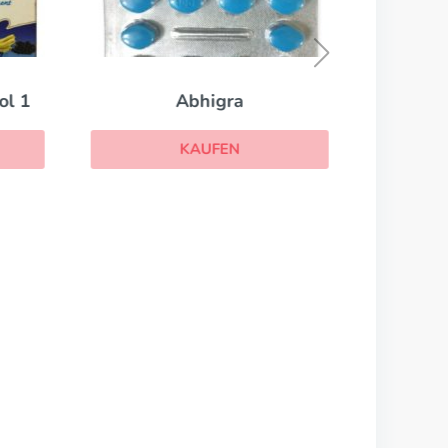
ol 1
Abhigra
KAUFEN