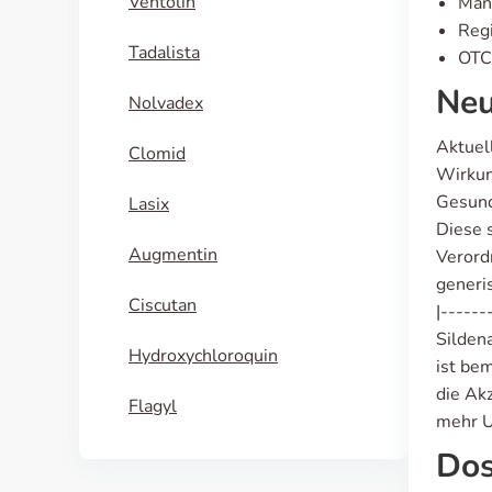
Ventolin
Manu
Regi
Tadalista
OTC/
Neu
Nolvadex
Aktuel
Clomid
Wirkun
Gesund
Lasix
Diese 
Augmentin
Verord
generis
Ciscutan
|------
Silden
Hydroxychloroquin
ist be
die Ak
Flagyl
mehr U
Dos