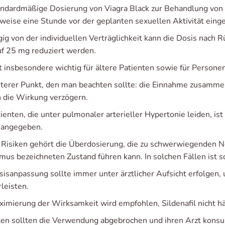
andardmäßige Dosierung von Viagra Black zur Behandlung von e
rweise eine Stunde vor der geplanten sexuellen Aktivität ei
ig von der individuellen Verträglichkeit kann die Dosis nach 
uf 25 mg reduziert werden.
t insbesondere wichtig für ältere Patienten sowie für Personen
iterer Punkt, den man beachten sollte: die Einnahme zusamme
 die Wirkung verzögern.
tienten, die unter pulmonaler arterieller Hypertonie leiden, i
h angegeben.
 Risiken gehört die Überdosierung, die zu schwerwiegenden 
mus bezeichneten Zustand führen kann. In solchen Fällen ist so
sisanpassung sollte immer unter ärztlicher Aufsicht erfolgen, 
leisten.
ximierung der Wirksamkeit wird empfohlen, Sildenafil nicht hä
ten sollten die Verwendung abgebrochen und ihren Arzt konsu