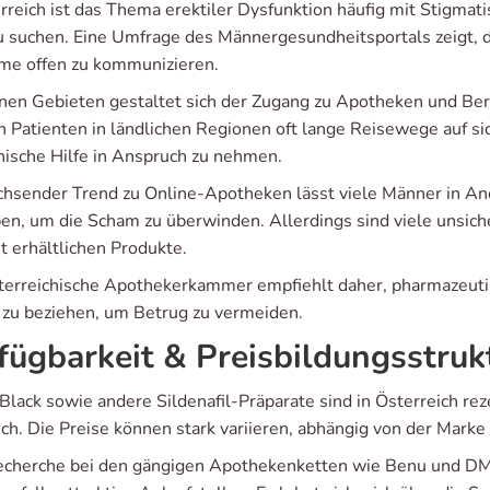
rreich ist das Thema erektiler Dysfunktion häufig mit Stigmat
zu suchen. Eine Umfrage des Männergesundheitsportals zeigt, d
me offen zu kommunizieren.
anen Gebieten gestaltet sich der Zugang zu Apotheken und Ber
 Patienten in ländlichen Regionen oft lange Reisewege auf 
nische Hilfe in Anspruch zu nehmen.
chsender Trend zu Online-Apotheken lässt viele Männer in A
en, um die Scham zu überwinden. Allerdings sind viele unsiche
t erhältlichen Produkte.
terreichische Apothekerkammer empfiehlt daher, pharmazeuti
 zu beziehen, um Betrug zu vermeiden.
fügbarkeit & Preisbildungsstruk
 Black sowie andere Sildenafil-Präparate sind in Österreich re
lich. Die Preise können stark variieren, abhängig von der Mark
echerche bei den gängigen Apothekenketten wie Benu und DM 