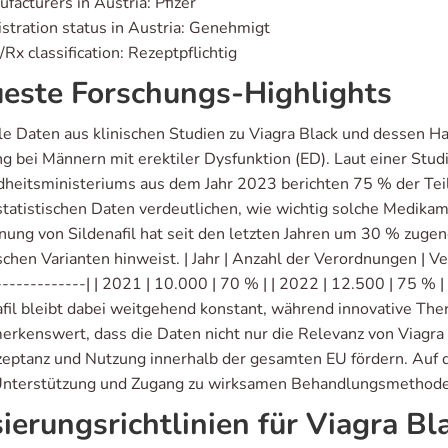
facturers in Austria: Pfizer
stration status in Austria: Genehmigt
Rx classification: Rezeptpflichtig
este Forschungs-Highlights
le Daten aus klinischen Studien zu Viagra Black und dessen Hau
g bei Männern mit erektiler Dysfunktion (ED). Laut einer Stud
heitsministeriums aus dem Jahr 2023 berichten 75 % der Tei
statistischen Daten verdeutlichen, wie wichtig solche Medika
nung von Sildenafil hat seit den letzten Jahren um 30 % zug
chen Varianten hinweist. | Jahr | Anzahl der Verordnungen | Ver
-------------| | 2021 | 10.000 | 70 % | | 2022 | 12.500 | 75 %
afil bleibt dabei weitgehend konstant, während innovative Th
merkenswert, dass die Daten nicht nur die Relevanz von Viagra 
zeptanz und Nutzung innerhalb der gesamten EU fördern. Auf
nterstützung und Zugang zu wirksamen Behandlungsmethode
ierungsrichtlinien für Viagra Bl