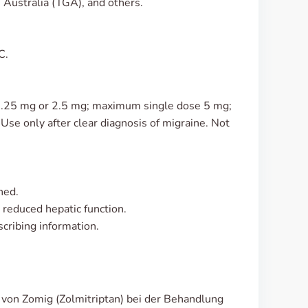
Australia (TGA), and others.
C.
1.25 mg or 2.5 mg; maximum single dose 5 mg;
Use only after clear diagnosis of migraine. Not
hed.
 reduced hepatic function.
cribing information.
t von Zomig (Zolmitriptan) bei der Behandlung