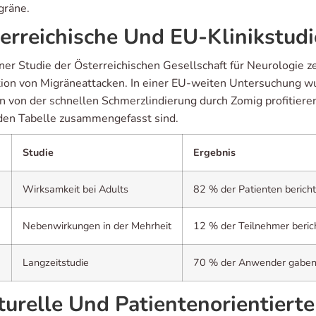
gräne.
erreichische Und EU-Klinikstu
ner Studie der Österreichischen Gesellschaft für Neurologie ze
ion von Migräneattacken. In einer EU-weiten Untersuchung wur
n von der schnellen Schmerzlindierung durch Zomig profitieren.
den Tabelle zusammengefasst sind.
Studie
Ergebnis
2
Wirksamkeit bei Adults
82 % der Patienten berich
3
Nebenwirkungen in der Mehrheit
12 % der Teilnehmer beric
5
Langzeitstudie
70 % der Anwender gaben a
turelle Und Patientenorientiert