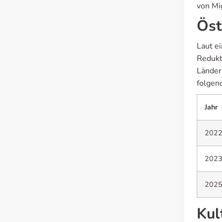
von Mi
Öst
Laut ei
Redukt
Länder
folgen
Jahr
202
202
202
Kul