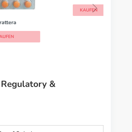
Hyplon
KAUFEN
e Regulatory &