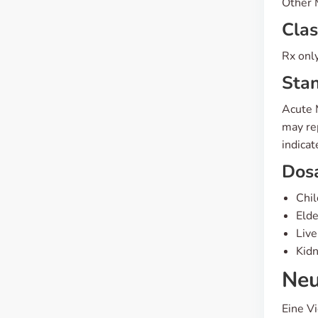
Other 
Clas
Rx only
Stan
Acute 
may rep
indicat
Dos
Chil
Elde
Live
Kidn
Neu
Eine V