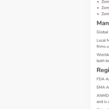
Zomi
Zomi
Zomi
Manu
Global
Local 
firms u
Worldw
both br
Regi
FDA Ap
EMA Ap
ANMDMR
and is