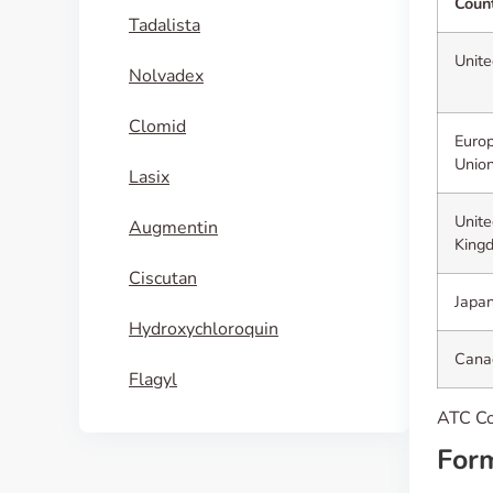
Coun
Tadalista
Unite
Nolvadex
Clomid
Euro
Unio
Lasix
Unite
Augmentin
King
Ciscutan
Japa
Hydroxychloroquin
Cana
Flagyl
ATC Co
For