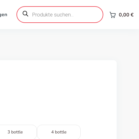
Products
search
gen
0,00
€
3 bottle
4 bottle