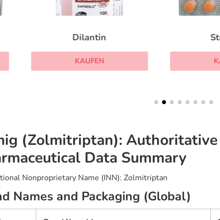
Dilantin
Strattera
KAUFEN
KAUFEN
ig (Zolmitriptan): Authoritativ
rmaceutical Data Summary
ational Nonproprietary Name (INN): Zolmitriptan
nd Names and Packaging (Global)