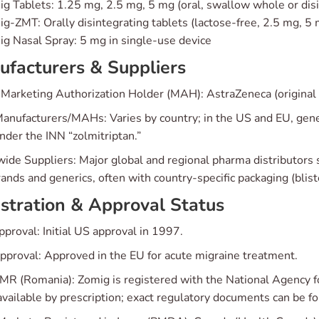
g Tablets: 1.25 mg, 2.5 mg, 5 mg (oral, swallow whole or disi
g-ZMT: Orally disintegrating tablets (lactose-free, 2.5 mg, 5
g Nasal Spray: 5 mg in single-use device
facturers & Suppliers
 Marketing Authorization Holder (MAH): AstraZeneca (original
Manufacturers/MAHs: Varies by country; in the US and EU, gene
nder the INN “zolmitriptan.”
ide Suppliers: Major global and regional pharma distributors 
ands and generics, often with country-specific packaging (bliste
stration & Approval Status
proval: Initial US approval in 1997.
proval: Approved in the EU for acute migraine treatment.
 (Romania): Zomig is registered with the National Agency 
 available by prescription; exact regulatory documents can b