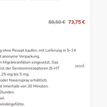
88,50
€
73,75
€
 ohne Rezept kaufen, mit Lieferung in 5–14
nd anonyme Verpackung.
n Migräneanfällen eingesetzt. Das
).
1B/1D
ist der Serotoninrezeptoren (5-HT
1,25 mg bis 5 mg.
 oder Nasenspray erhältlich.
 innerhalb von 30 Minuten.
 Stunden.
ol.
windelgefühle.