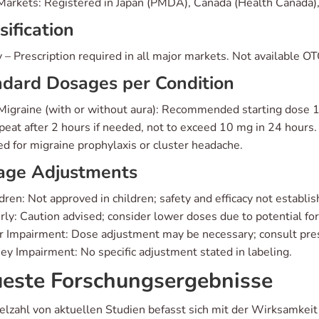
Markets: Registered in Japan (PMDA), Canada (Health Canada), 
sification
 – Prescription required in all major markets. Not available OT
dard Dosages per Condition
Migraine (with or without aura): Recommended starting dose 
eat after 2 hours if needed, not to exceed 10 mg in 24 hours. 
ed for migraine prophylaxis or cluster headache.
age Adjustments
dren: Not approved in children; safety and efficacy not establis
rly: Caution advised; consider lower doses due to potential for
r Impairment: Dose adjustment may be necessary; consult pres
ey Impairment: No specific adjustment stated in labeling.
este Forschungsergebnisse
ielzahl von aktuellen Studien befasst sich mit der Wirksamkei