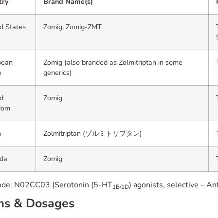
try
Brand Name(s)
d States
Zomig, Zomig-ZMT
pean
Zomig (also branded as Zolmitriptan in some
n
generics)
d
Zomig
dom
n
Zolmitriptan (ゾルミトリプタン)
da
Zomig
de: N02CC03 (Serotonin (5-HT
) agonists, selective – A
1B/1D
ms & Dosages