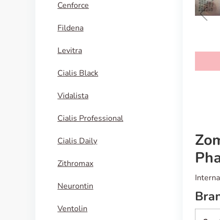
Cenforce
Fildena
Aricept
Levitra
KAUFEN
Cialis Black
Vidalista
Cialis Professional
Zom
Cialis Daily
Pha
Zithromax
Intern
Neurontin
Bra
Ventolin