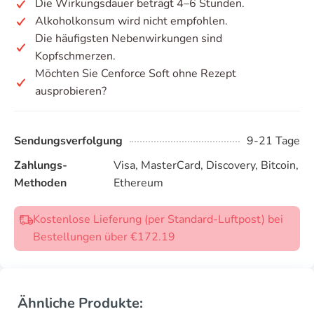
Die Wirkungsdauer beträgt 4–6 Stunden.
Alkoholkonsum wird nicht empfohlen.
Die häufigsten Nebenwirkungen sind
Kopfschmerzen.
Möchten Sie Cenforce Soft ohne Rezept
ausprobieren?
Sendungsverfolgung
9-21 Tage
Zahlungs-
Visa, MasterCard, Discovery, Bitcoin,
Methoden
Ethereum
Kostenlose Lieferung (per Standard-Luftpost) bei
Bestellungen über €172.19
Ähnliche Produkte: