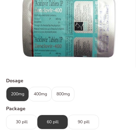
Dosage
200mg
400mg
800mg
Package
30 pill
60 pill
90 pill