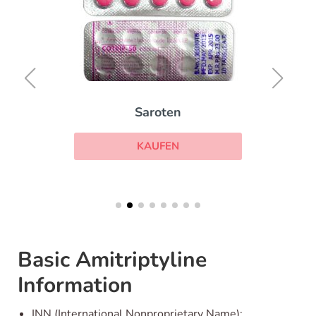
Saroten
KAUFEN
Basic Amitriptyline
Information
INN (International Nonproprietary Name):