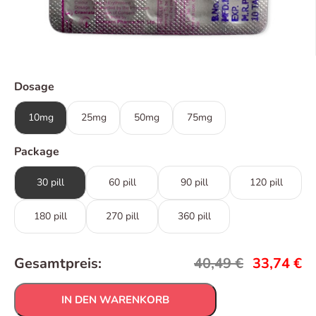
Dosage
10mg
25mg
50mg
75mg
Package
30 pill
60 pill
90 pill
120 pill
180 pill
270 pill
360 pill
Gesamtpreis:
40,49
€
33,74
€
IN DEN WARENKORB