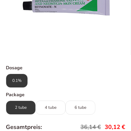
Dosage
0.1%
Package
2 tube
4 tube
6 tube
Gesamtpreis:
36,14
€
30,12
€