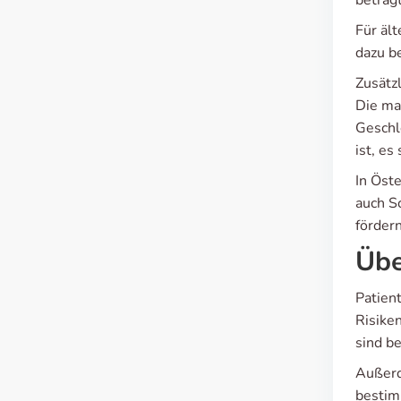
beträgt
Für ält
dazu b
Zusätz
Die ma
Geschl
ist, es
In Öst
auch S
fördern
Übe
Patien
Risike
sind b
Außerd
bestim