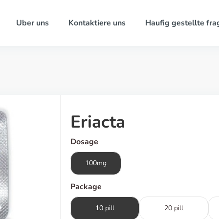
Uber uns
Kontaktiere uns
Haufig gestellte fra
Eriacta
Dosage
100mg
Package
10 pill
20 pill