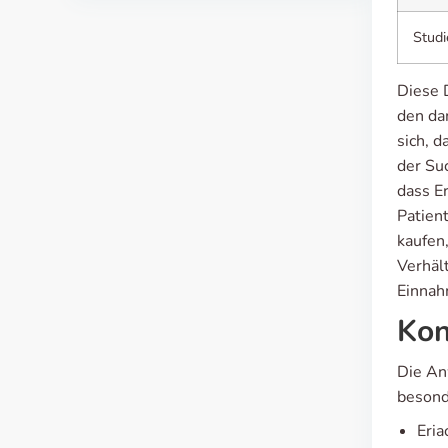
Studi
Diese 
den da
sich, d
der Suc
dass Er
Patient
kaufen
Verhält
Einnah
Kon
Die An
besond
Eria