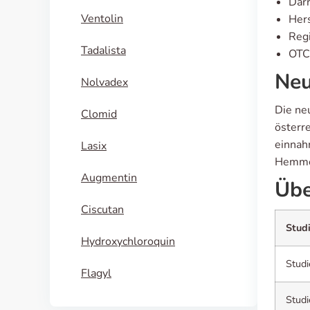
Dar
Ventolin
Hers
Regi
Tadalista
OTC 
Neu
Nolvadex
Die neu
Clomid
österr
einnah
Lasix
Hemmern
Augmentin
Übe
Ciscutan
Stud
Hydroxychloroquin
Studi
Flagyl
Studi