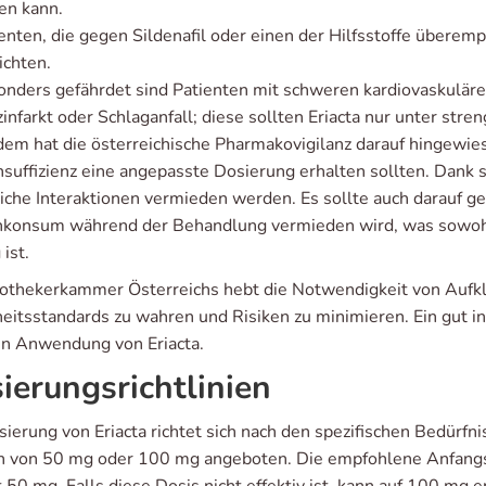
en kann.
enten, die gegen Sildenafil oder einen der Hilfsstoffe überemp
ichten.
nders gefährdet sind Patienten mit schweren kardiovaskulär
infarkt oder Schlaganfall; diese sollten Eriacta nur unter str
em hat die österreichische Pharmakovigilanz darauf hingewies
nsuffizienz eine angepasste Dosierung erhalten sollten. Dank
liche Interaktionen vermieden werden. Es sollte auch darauf g
konsum während der Behandlung vermieden wird, was sowohl i
 ist.
othekerkammer Österreichs hebt die Notwendigkeit von Aufk
eitsstandards zu wahren und Risiken zu minimieren. Ein gut inf
en Anwendung von Eriacta.
ierungsrichtlinien
ierung von Eriacta richtet sich nach den spezifischen Bedürfn
n von 50 mg oder 100 mg angeboten. Die empfohlene Anfangs