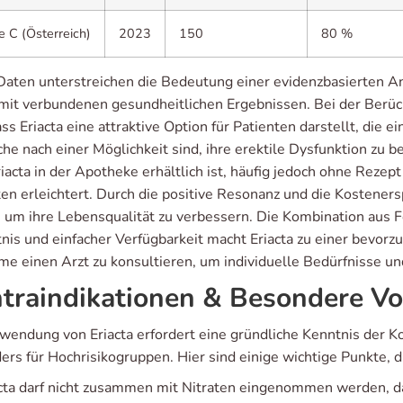
e C (Österreich)
2023
150
80 %
Daten unterstreichen die Bedeutung einer evidenzbasierten An
mit verbundenen gesundheitlichen Ergebnissen. Bei der Berüc
ass Eriacta eine attraktive Option für Patienten darstellt, die
he nach einer Möglichkeit sind, ihre erektile Dysfunktion zu b
iacta in der Apotheke erhältlich ist, häufig jedoch ohne Reze
en erleichtert. Durch die positive Resonanz und die Kosteners
, um ihre Lebensqualität zu verbessern. Die Kombination aus 
nis und einfacher Verfügbarkeit macht Eriacta zu einer bevorzu
me einen Arzt zu konsultieren, um individuelle Bedürfnisse u
traindikationen & Besondere 
wendung von Eriacta erfordert eine gründliche Kenntnis der 
ers für Hochrisikogruppen. Hier sind einige wichtige Punkte, d
cta darf nicht zusammen mit Nitraten eingenommen werden, da