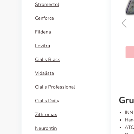
Stromectol
Cenforce
Fildena
Viagra Super Active
Levitra
KAUFEN
Cialis Black
Vidalista
Cialis Professional
Gru
Cialis Daily
INN 
Zithromax
Hand
ATC
Neurontin