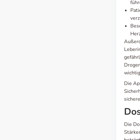
führ
Pati
verz
Beso
Herz
Außerd
Leberi
gefähr
Drogen
wichtig
Die Ap
Sicherh
sicher
Dos
Die Dos
Stärke