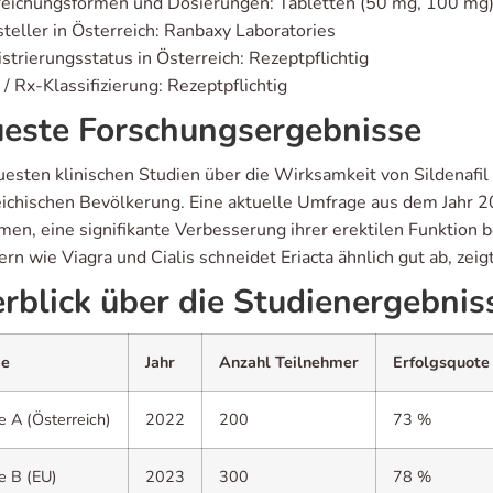
reichungsformen und Dosierungen: Tabletten (50 mg, 100 mg
teller in Österreich: Ranbaxy Laboratories
strierungsstatus in Österreich: Rezeptpflichtig
/ Rx-Klassifizierung: Rezeptpflichtig
este Forschungsergebnisse
esten klinischen Studien über die Wirksamkeit von Sildenafil (
eichischen Bevölkerung. Eine aktuelle Umfrage aus dem Jahr 20
men, eine signifikante Verbesserung ihrer erektilen Funktion 
 wie Viagra und Cialis schneidet Eriacta ähnlich gut ab, zeig
rblick über die Studienergebnis
ie
Jahr
Anzahl Teilnehmer
Erfolgsquote
e A (Österreich)
2022
200
73 %
e B (EU)
2023
300
78 %