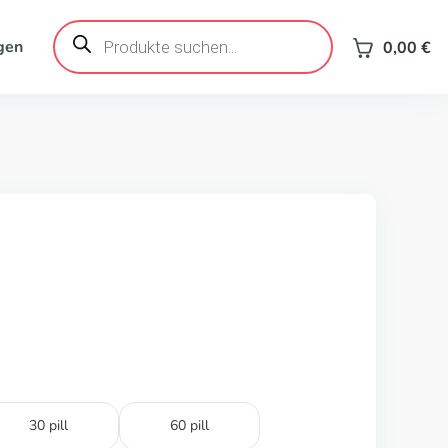
Products
search
gen
0,00
€
30 pill
60 pill