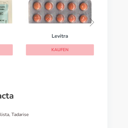
Cial
Levitra
KAUFEN
acta
lista, Tadarise