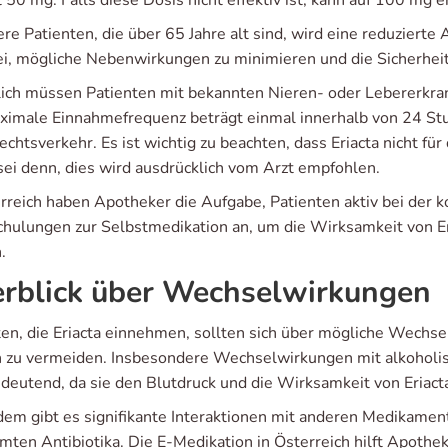
 50 mg. Falls diese Dosis nicht effektiv ist, kann auf 100 mg 
ere Patienten, die über 65 Jahre alt sind, wird eine reduzier
ei, mögliche Nebenwirkungen zu minimieren und die Sicherheit
lich müssen Patienten mit bekannten Nieren- oder Lebererkra
ximale Einnahmefrequenz beträgt einmal innerhalb von 24 St
echtsverkehr. Es ist wichtig zu beachten, dass Eriacta nicht f
 sei denn, dies wird ausdrücklich vom Arzt empfohlen.
erreich haben Apotheker die Aufgabe, Patienten aktiv bei der 
chulungen zur Selbstmedikation an, um die Wirksamkeit von Er
.
rblick über Wechselwirkungen
ten, die Eriacta einnehmen, sollten sich über mögliche Wechs
n zu vermeiden. Insbesondere Wechselwirkungen mit alkoholi
edeutend, da sie den Blutdruck und die Wirksamkeit von Eriact
em gibt es signifikante Interaktionen mit anderen Medikament
mten Antibiotika. Die E-Medikation in Österreich hilft Apothe