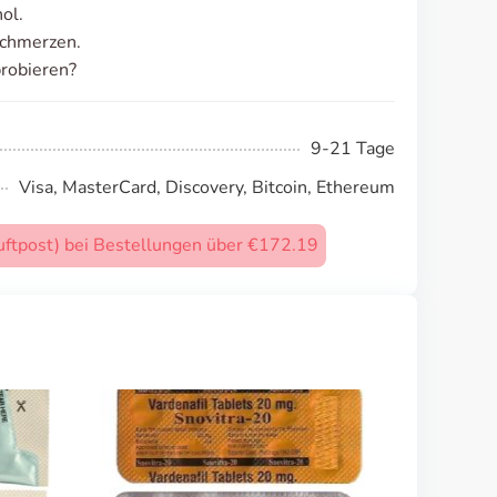
ol.
schmerzen.
probieren?
9-21 Tage
Visa, MasterCard, Discovery, Bitcoin, Ethereum
uftpost) bei Bestellungen über €172.19