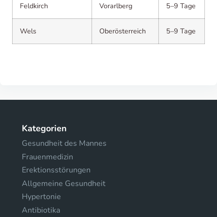
Feldkirch
Vorarlberg
5–9 Tage
Wels
Oberösterreich
5–9 Tage
Kategorien
Gesundheit des Mannes
Frauenmedizin
Erektionsstörungen
Allgemeine Gesundheit
Hypertonie
Antibiotika