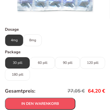
Dosage
4mg
8mg
Package
30 pill
60 pill
90 pill
120 pill
180 pill
Gesamtpreis:
77,05
€
64,20
€
IN DEN WARENKORB