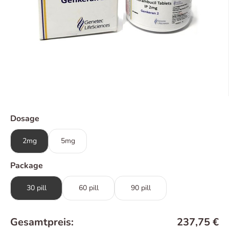
Dosage
2mg
5mg
Package
30 pill
60 pill
90 pill
Gesamtpreis:
237,75
€