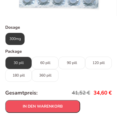
Dosage
300mg
Package
30 pill
60 pill
90 pill
120 pill
180 pill
360 pill
Gesamtpreis:
41,52
€
34,60
€
IN DEN WARENKORB