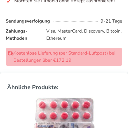
Möchten Sie Lithobid ohne Rezept ausprobieren?
Sendungsverfolgung
9-21 Tage
Zahlungs-
Visa, MasterCard, Discovery, Bitcoin,
Methoden
Ethereum
Kostenlose Lieferung (per Standard-Luftpost) bei
Bestellungen über €172.19
Ähnliche Produkte: