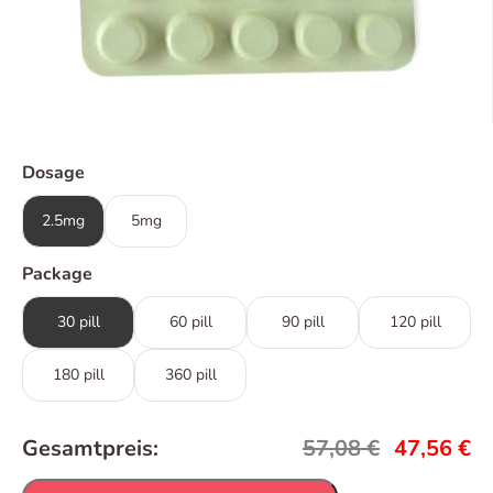
Dosage
2.5mg
5mg
Package
30 pill
60 pill
90 pill
120 pill
180 pill
360 pill
Gesamtpreis:
57,08
€
47,56
€