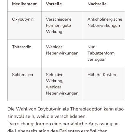
Medikament
Vorteile
Nachteile
Oxybutynin
Verschiedene
Anticholinergische
Formen, gute
Nebenwirkungen
Wirkung
Tolterodin
Weniger
Nur
Nebenwirkungen
Tablettenform
verfügbar
Solifenacin
Selektive
Höhere Kosten
Wirkung,
weniger
Nebenwirkungen
Die Wahl von Oxybutynin als Therapieoption kann also
sinnvoll sein, weil die verschiedenen
Darreichungsformen eine persönliche Anpassung an
die Lebenssituation des Patienten ermöglichen.