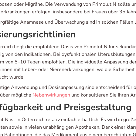
osen oder Migräne. Die Verwendung von Primolut N sollte un
terkrankungen erfolgen, insbesondere bei Frauen über 35 Jah
orgfältige Anamnese und Überwachung sind in solchen Fällen u
ierungsrichtlinien
erreich liegt die empfohlene Dosis von Primolut N für sekund
ig von den Indikationen. Bei dysfunktionalen Uterusblutungen
um von 5–10 Tagen empfohlen. Die individuelle Anpassung der D
tinnen mit Leber- oder Nierenerkrankungen, wo die Sicherhei
ucht wurde.
chtige Anwendung und Dosisanpassung sind entscheidend für d
über mögliche
Nebenwirkungen
und konsultieren Sie Ihren Ar
fügbarkeit und Preisgestaltung
ut N ist in Österreich relativ einfach erhältlich. Es wird in 
ten sowie in vielen unabhängigen Apotheken. Dank einer klar
en Patientinnen, die das Medikament aus einem berechtigten G