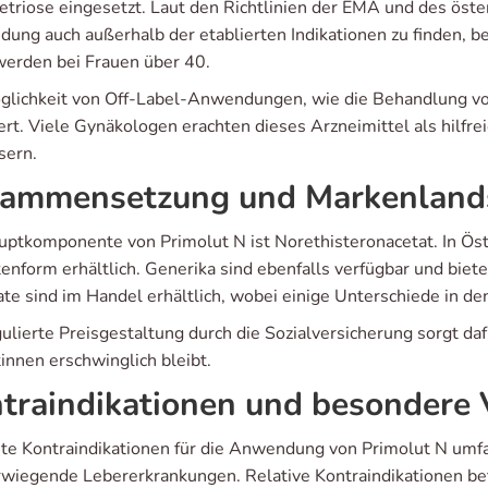
triose eingesetzt. Laut den Richtlinien der EMA und des öste
ung auch außerhalb der etablierten Indikationen zu finden, be
erden bei Frauen über 40.
glichkeit von Off-Label-Anwendungen, wie die Behandlung vo
ert. Viele Gynäkologen erachten dieses Arzneimittel als hilfre
sern.
ammensetzung und Markenland
uptkomponente von Primolut N ist Norethisteronacetat. In Öste
tenform erhältlich. Generika sind ebenfalls verfügbar und bie
ate sind im Handel erhältlich, wobei einige Unterschiede in d
ulierte Preisgestaltung durch die Sozialversicherung sorgt daf
innen erschwinglich bleibt.
traindikationen und besondere
te Kontraindikationen für die Anwendung von Primolut N umf
wiegende Lebererkrankungen. Relative Kontraindikationen bet