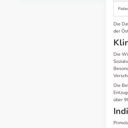
Patie
Die Da
der Ös
Kli
Die Wi
Sozialv
Besond
Versch
Die Be
Entzug
über 9
Ind
Primol