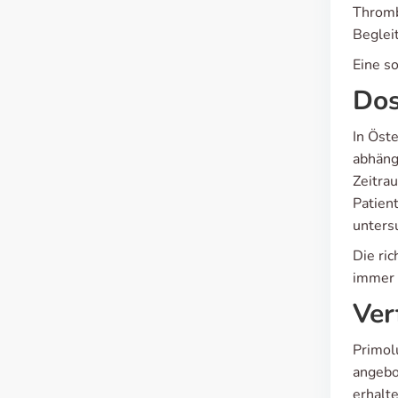
Thromb
Beglei
Eine s
Dos
In Öst
abhäng
Zeitra
Patien
unters
Die ri
immer 
Ver
Primol
angebo
erhalt