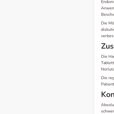
Endome
Anwend
Beschw
Die Mö
diskuti
verbes
Zus
Die Ha
Tablet
Norlut
Die reg
Patient
Kon
Absolu
schwer