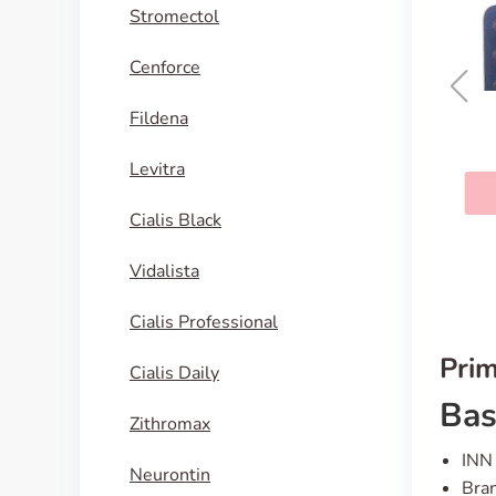
Stromectol
Cenforce
Fildena
Diflucan
Levitra
KAUFEN
Cialis Black
Vidalista
Cialis Professional
Prim
Cialis Daily
Bas
Zithromax
INN 
Neurontin
Bran