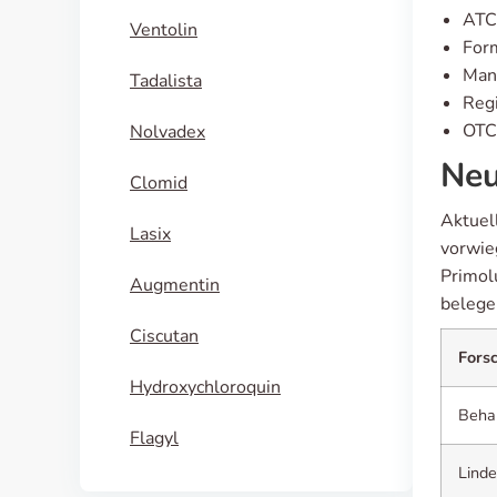
ATC
Ventolin
Form
Manu
Tadalista
Regi
OTC 
Nolvadex
Neu
Clomid
Aktuell
Lasix
vorwie
Primol
Augmentin
belege
Ciscutan
Fors
Hydroxychloroquin
Beha
Flagyl
Linde