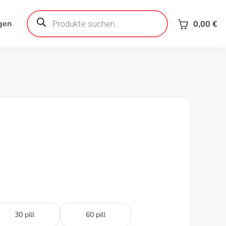
Products
search
gen
0,00
€
30 pill
60 pill