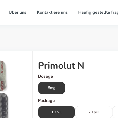
Uber uns
Kontaktiere uns
Haufig gestellte fra
Primolut N
Dosage
5mg
Package
10 pill
20 pill