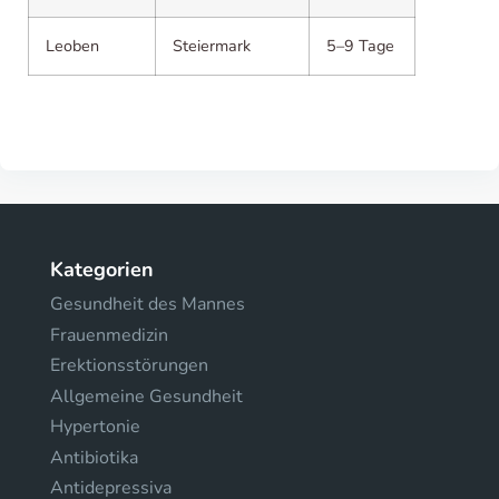
Leoben
Steiermark
5–9 Tage
Kategorien
Gesundheit des Mannes
Frauenmedizin
Erektionsstörungen
Allgemeine Gesundheit
Hypertonie
Antibiotika
Antidepressiva