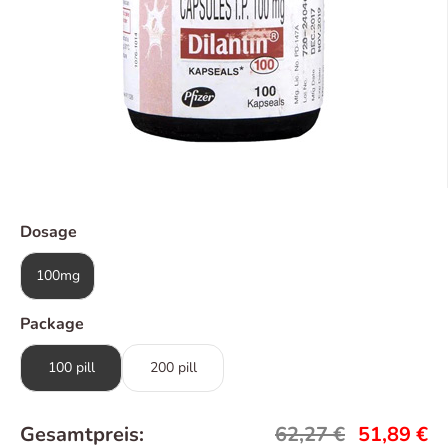
Dosage
100mg
Package
100 pill
200 pill
Gesamtpreis:
62,27
€
51,89
€