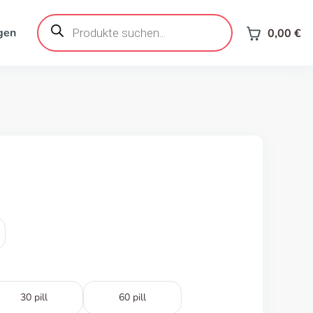
Products
search
gen
0,00
€
30 pill
60 pill