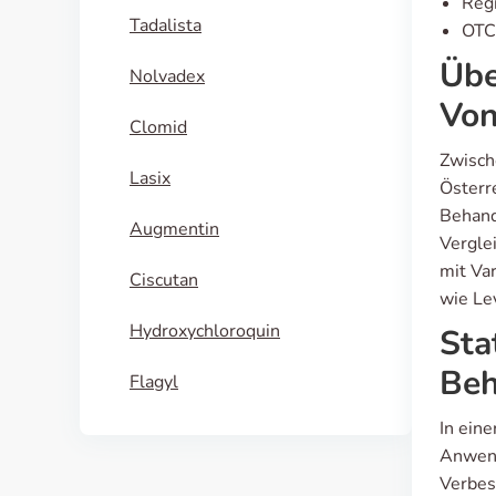
Regi
Tadalista
OTC 
Übe
Nolvadex
Von
Clomid
Zwisch
Lasix
Österr
Behand
Augmentin
Vergle
mit Var
Ciscutan
wie Lev
Hydroxychloroquin
Sta
Beh
Flagyl
In eine
Anwend
Verbes