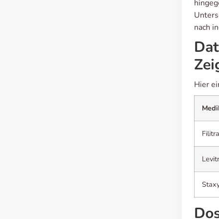
hingeg
Unters
nach in
Dat
Zei
Hier e
Medi
Filitr
Levit
Stax
Dos