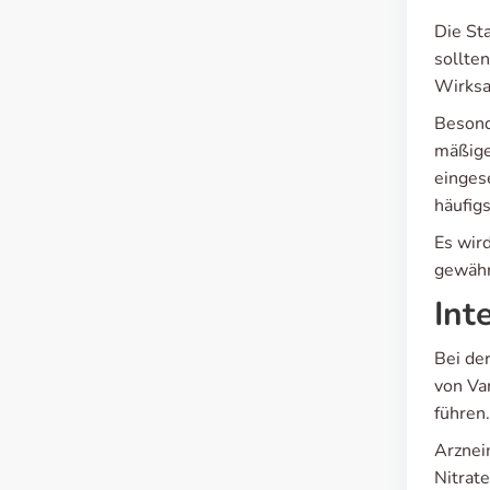
Die St
sollte
Wirksa
Besond
mäßige
einges
häufig
Es wir
gewähr
Int
Bei de
von Va
führen
Arznei
Nitrat