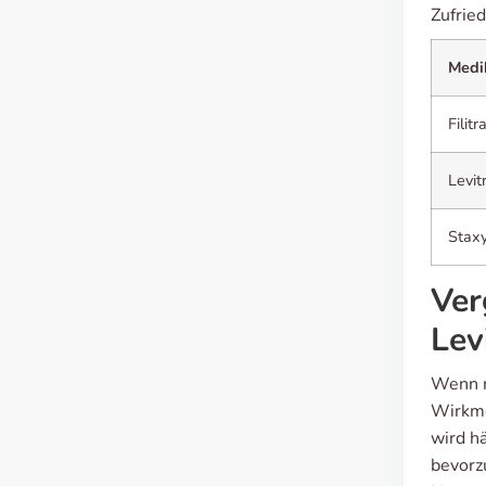
Zufried
Medi
Filitr
Levit
Stax
Ver
Lev
Wenn ma
Wirkme
wird hä
bevorzu