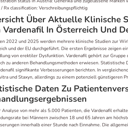
stration status in Austria: Generika und zugelassene Marken w
/ Rx classification: Verschreibungspflichtig
rsicht Über Aktuelle Klinische 
 Vardenafil In Österreich Und D
en 2022 und 2025 werden mehrere klinische Studien zur Wirksa
eich und der EU durchgeführt. Die ersten Ergebnisse zeigen e
lung von erektiler Dysfunktion. Vardenafil gehört zur Gruppe
ich zu anderen Behandlungsmethoden erwiesen. Statistische 
denafil signifikante Verbesserungen berichten. In vergleichend
itra und Staxyn, allerdings zu einem potenziell günstigeren Pr
tistische Daten Zu Patientenve
andlungsergebnissen
r Analyse von mehr als 5.000 Patienten, die Vardenafil erhalte
ungsrate bei Männern zwischen 18 und 65 Jahren am höchsten
serungen innerhalb einer Stunde nach Einnahme. Die allgeme