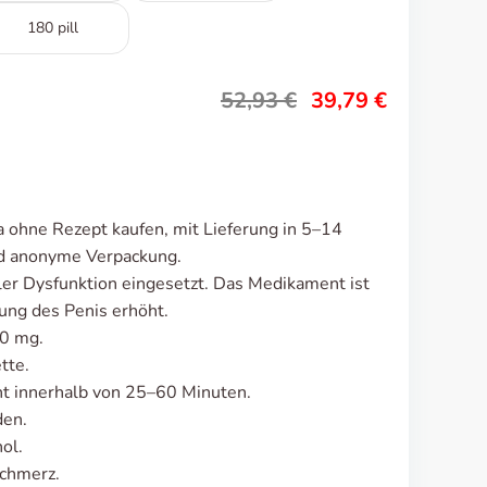
180 pill
52,93
€
39,79
€
a ohne Rezept kaufen, mit Lieferung in 5–14
nd anonyme Verpackung.
iler Dysfunktion eingesetzt. Das Medikament ist
ng des Penis erhöht.
10 mg.
tte.
t innerhalb von 25–60 Minuten.
den.
ol.
schmerz.