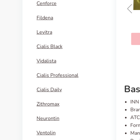
Cenforce
Fildena
Sildamax
Levitra
KAUFEN
Cialis Black
Vidalista
Cialis Professional
Bas
Cialis Daily
INN 
Zithromax
Bran
ATC
Neurontin
For
Ventolin
Manu