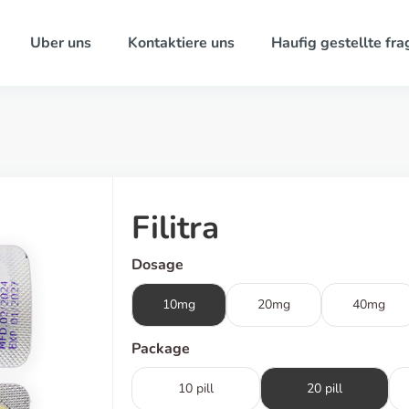
Uber uns
Kontaktiere uns
Haufig gestellte fra
Filitra
Dosage
10mg
20mg
40mg
Package
10 pill
20 pill