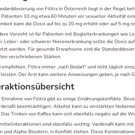
andarddosierung von Filitra in Österreich liegt in der Regel
n Patienten 10 mg etwa 60 Minuten vor sexueller Aktivität ein
mkeit kann die Dosis auf bis zu 20 mg erhöht oder auf 5 mg r
ere Vorsicht ist für Patienten mit Begleiterkrankungen wie Le
r Leber- oder schwerer Nierenerkrankung sollte die Dosis au
etzt werden. Für gesunde Erwachsene sind die Standarddosieru
sten verschriebenen Stärken.
d empfohlen, Filitra immer „nach Bedarf“ und nicht täglich ei
leisten. Der Arzt kann weitere Anweisungen geben, je nach G
eraktionsübersicht
r Einnahme von Filitra gibt es einige Ernährungskonflikte. Be
rdenafil beeinträchtigen. Alkohol kann zu verstärkten Neben
. Das Trinken von Kaffee kann sich ebenfalls negativ auf die W
mittelinteraktionen sind ebenfalls wichtig. Vardenafil kann 
en und Alpha-Blockern, in Konflikt stehen. Diese Kombinatio