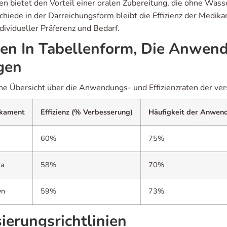
en bietet den Vorteil einer oralen Zubereitung, die ohne Wa
chiede in der Darreichungsform bleibt die Effizienz der Medik
dividueller Präferenz und Bedarf.
en In Tabellenform, Die Anwend
gen
ine Übersicht über die Anwendungs- und Effizienzraten der 
kament
Effizienz (% Verbesserung)
Häufigkeit der Anwen
a
60%
75%
ra
58%
70%
yn
59%
73%
ierungsrichtlinien