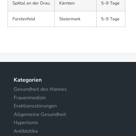
Spittal an der Drau
Kärnten
5–9 Tage
Fürstenfeld
Steiermark
5–9 Tage
Kategorien
Gesundheit des Mannes
Frauenmedizin
Erektionsstörungen
Allgemeine Gesundheit
Hypertonie
Antibiotika