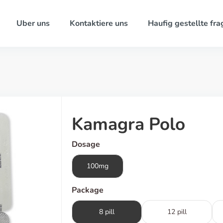
Uber uns
Kontaktiere uns
Haufig gestellte fra
Kamagra Polo
Dosage
100mg
Package
8 pill
12 pill