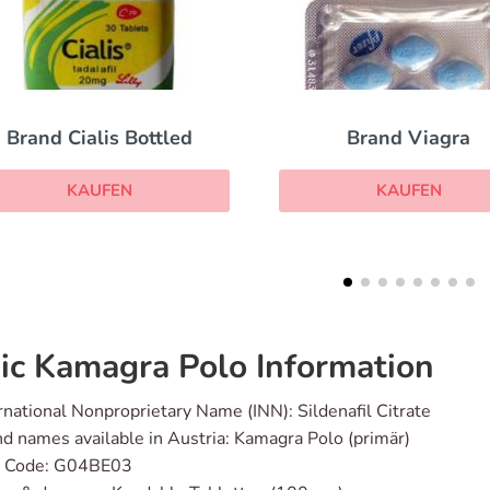
Brand Viagra
Fildena
KAUFEN
KAUFEN
ic Kamagra Polo Information
rnational Nonproprietary Name (INN): Sildenafil Citrate
d names available in Austria: Kamagra Polo (primär)
 Code: G04BE03