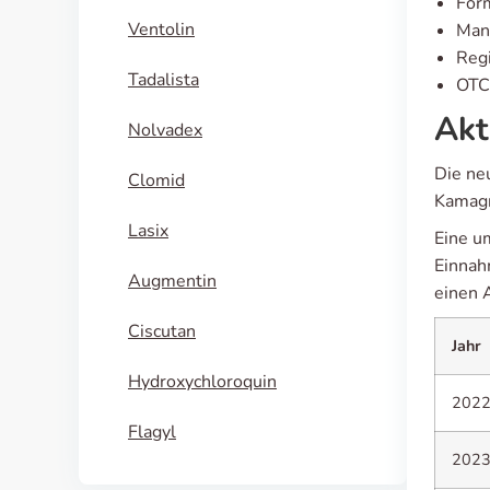
For
Ventolin
Manu
Regi
Tadalista
OTC 
Akt
Nolvadex
Die neu
Clomid
Kamagr
Lasix
Eine u
Einnah
Augmentin
einen 
Ciscutan
Jahr
Hydroxychloroquin
202
Flagyl
202