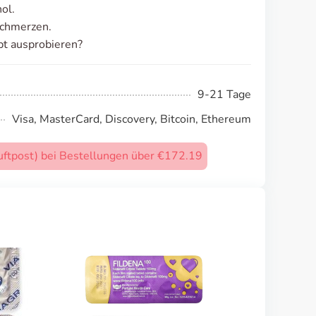
ol.
schmerzen.
t ausprobieren?
9-21 Tage
Visa, MasterCard, Discovery, Bitcoin, Ethereum
uftpost) bei Bestellungen über €172.19