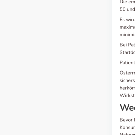
Die em
50 und
Es wir
maxima
minimi
Bei Pat
Startd
Patient
Österr
sicher
herköm
Wirkst
Wec
Bevor 
Konsum