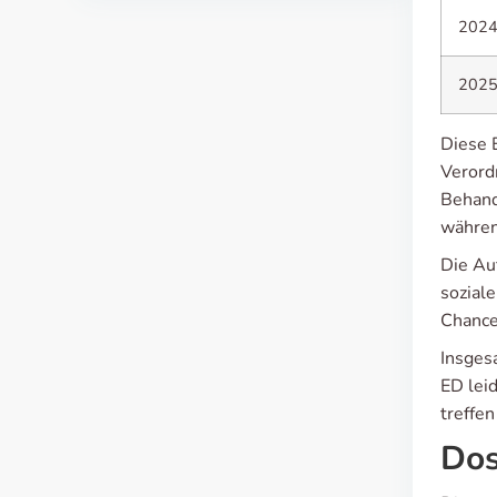
202
202
Diese 
Verord
Behand
währen
Die Auf
sozial
Chance
Insgesa
ED lei
treffe
Dos