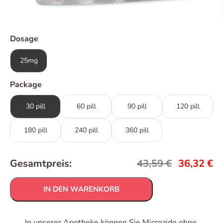
Dosage
25mg
Package
30 pill
60 pill
90 pill
120 pill
180 pill
240 pill
360 pill
Gesamtpreis:
43,59
€
36,32
€
IN DEN WARENKORB
In unserer Apotheke können Sie Microzide ohne