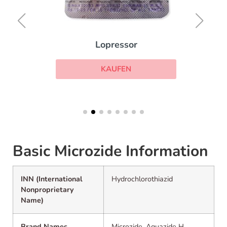
Lopressor
KAUFEN
Basic Microzide Information
INN (International
Hydrochlorothiazid
Nonproprietary
Name)
Brand Names
Microzide, Aquazide H,