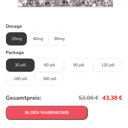
Dosage
20mg
40mg
80mg
Package
30 pill
60 pill
90 pill
120 pill
180 pill
360 pill
Gesamtpreis:
52,06
€
43,38
€
IN DEN WARENKORB