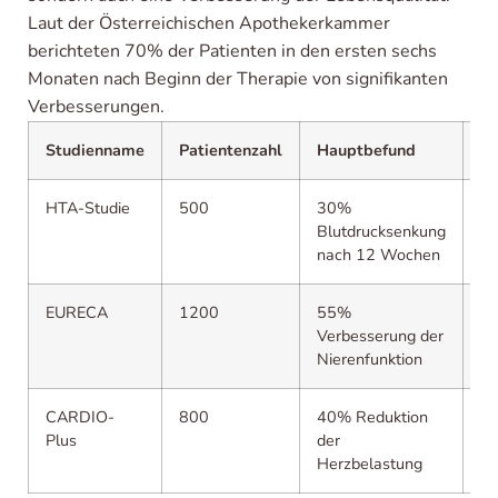
Laut der Österreichischen Apothekerkammer
berichteten 70% der Patienten in den ersten sechs
Monaten nach Beginn der Therapie von signifikanten
Verbesserungen.
Studienname
Patientenzahl
Hauptbefund
Ja
HTA-Studie
500
30%
2
Blutdrucksenkung
nach 12 Wochen
EURECA
1200
55%
2
Verbesserung der
Nierenfunktion
CARDIO-
800
40% Reduktion
2
Plus
der
Herzbelastung