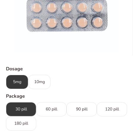
Dosage
5mg
10mg
Package
30 pill
60 pill
90 pill
120 pill
180 pill