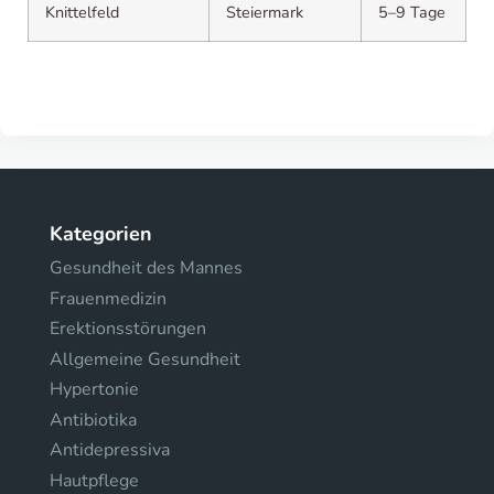
Knittelfeld
Steiermark
5–9 Tage
Kategorien
Gesundheit des Mannes
Frauenmedizin
Erektionsstörungen
Allgemeine Gesundheit
Hypertonie
Antibiotika
Antidepressiva
Hautpflege