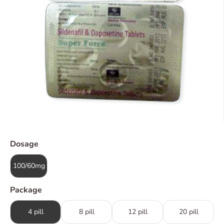
Dosage
100/60mg
Package
4 pill
8 pill
12 pill
20 pill