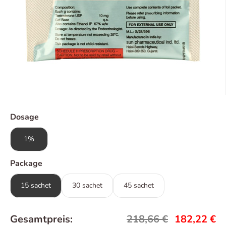
Dosage
1%
Package
15 sachet
30 sachet
45 sachet
Gesamtpreis:
218,66
€
182,22
€